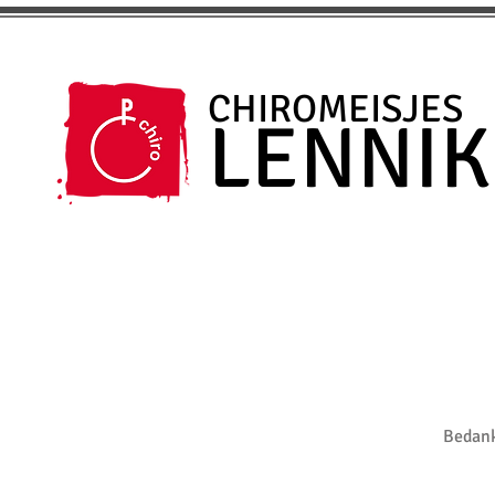
CHIROMEISJES
LENNIK
Bedank