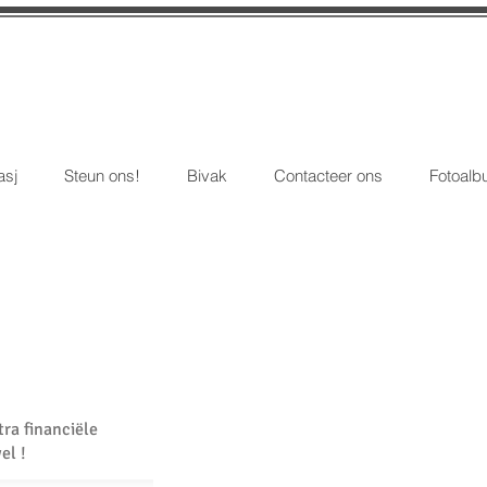
asj
Steun ons!
Bivak
Contacteer ons
Fotoal
tra financiële
el !