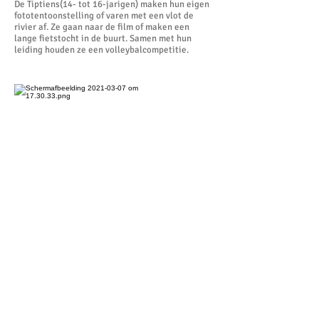
De Tiptiens(14- tot 16-jarigen) maken hun eigen
fototentoonstelling of varen met een vlot de
rivier af. Ze gaan naar de film of maken een
lange fietstocht in de buurt. Samen met hun
leiding houden ze een volleybalcompetitie.
Wie?
Meisjes uit het derde én vierde middelbaar.
Wanneer?
De Chiro start voor de Tiptiens om 14u en eindigt
om 18u.